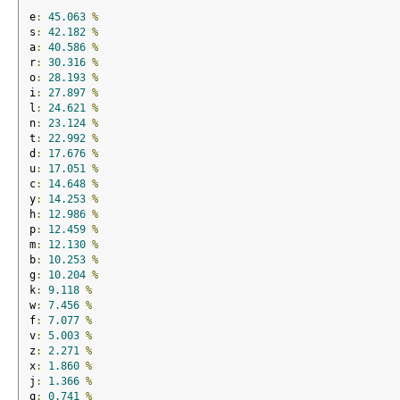
e
:
45.063
%
s
:
42.182
%
a
:
40.586
%
r
:
30.316
%
o
:
28.193
%
i
:
27.897
%
l
:
24.621
%
n
:
23.124
%
t
:
22.992
%
d
:
17.676
%
u
:
17.051
%
c
:
14.648
%
y
:
14.253
%
h
:
12.986
%
p
:
12.459
%
m
:
12.130
%
b
:
10.253
%
g
:
10.204
%
k
:
9.118
%
w
:
7.456
%
f
:
7.077
%
v
:
5.003
%
z
:
2.271
%
x
:
1.860
%
j
:
1.366
%
q
:
0.741
%